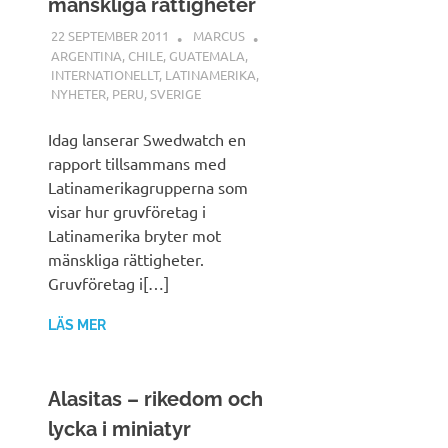
mänskliga rättigheter
22 SEPTEMBER 2011
MARCUS
ARGENTINA
,
CHILE
,
GUATEMALA
,
INTERNATIONELLT
,
LATINAMERIKA
,
NYHETER
,
PERU
,
SVERIGE
Idag lanserar Swedwatch en
rapport tillsammans med
Latinamerikagrupperna som
visar hur gruvföretag i
Latinamerika bryter mot
mänskliga rättigheter.
Gruvföretag i[…]
LÄS MER
Alasitas – rikedom och
lycka i miniatyr