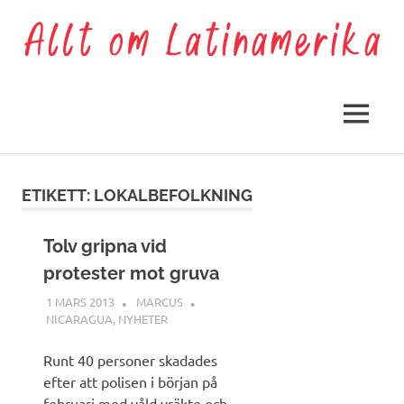
Hoppa
till
innehåll
Allt
om
MENY
Latinamerika
ETIKETT:
LOKALBEFOLKNING
Tolv gripna vid
protester mot gruva
1 MARS 2013
MARCUS
NICARAGUA
,
NYHETER
Runt 40 personer skadades
efter att polisen i början på
februari med våld vräkte och