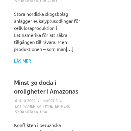
SYDAMERIKA
,
URUGUAY
Stora nordiska skogsbolag
anlägger eukalyptusodlingar för
cellulosaproduktion i
Latinamerika för att säkra
tillgången till råvara. Men
produktionen – som man[…]
LÄS MER
Minst 30 döda i
oroligheter i Amazonas
6 JUNI 2009
MARCUS
LATINAMERIKA
,
NYHETER
,
PERU
,
SYDAMERIKA
,
USA
Konflikten i peruanska