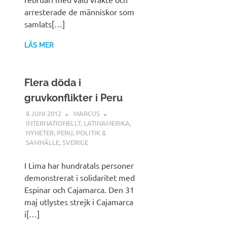
arresterade de människor som
samlats[…]
LÄS MER
Flera döda i
gruvkonflikter i Peru
8 JUNI 2012
MARCUS
INTERNATIONELLT
,
LATINAMERIKA
,
NYHETER
,
PERU
,
POLITIK &
SAMHÄLLE
,
SVERIGE
I Lima har hundratals personer
demonstrerat i solidaritet med
Espinar och Cajamarca. Den 31
maj utlystes strejk i Cajamarca
i[…]