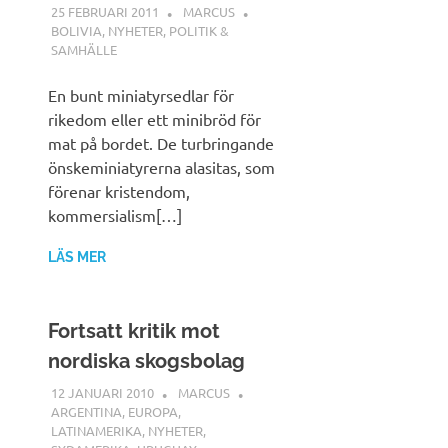
25 FEBRUARI 2011
MARCUS
BOLIVIA
,
NYHETER
,
POLITIK &
SAMHÄLLE
En bunt miniatyrsedlar för
rikedom eller ett minibröd för
mat på bordet. De turbringande
önskeminiatyrerna alasitas, som
förenar kristendom,
kommersialism[…]
LÄS MER
Fortsatt kritik mot
nordiska skogsbolag
12 JANUARI 2010
MARCUS
ARGENTINA
,
EUROPA
,
LATINAMERIKA
,
NYHETER
,