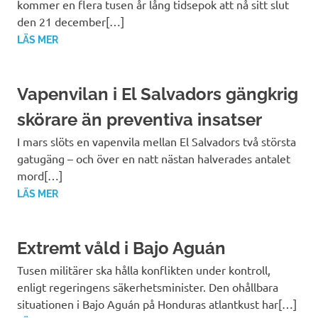
kommer en flera tusen år lång tidsepok att nå sitt slut
den 21 december[…]
LÄS MER
Vapenvilan i El Salvadors gängkrig
skörare än preventiva insatser
I mars slöts en vapenvila mellan El Salvadors två största
gatugäng – och över en natt nästan halverades antalet
mord[…]
LÄS MER
Extremt våld i Bajo Aguán
Tusen militärer ska hålla konflikten under kontroll,
enligt regeringens säkerhetsminister. Den ohållbara
situationen i Bajo Aguán på Honduras atlantkust har[…]