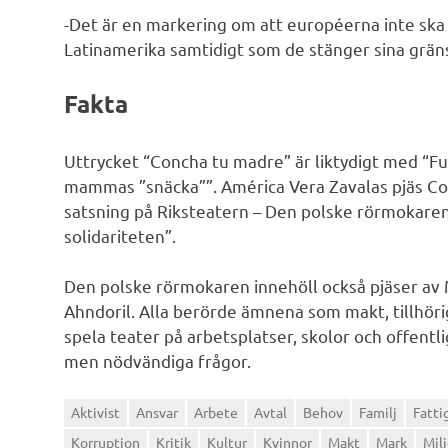
-Det är en markering om att européerna inte ska se
Latinamerika samtidigt som de stänger sina gräns
Fakta
Uttrycket “Concha tu madre” är liktydigt med “F
mammas ”snäcka””. América Vera Zavalas pjäs Con
satsning på Riksteatern – Den polske rörmokaren
solidariteten”.
Den polske rörmokaren innehöll också pjäser av
Ahndoril. Alla berörde ämnena som makt, tillhörig
spela teater på arbetsplatser, skolor och offent
men nödvändiga frågor.
Aktivist
Ansvar
Arbete
Avtal
Behov
Familj
Fatti
Korruption
Kritik
Kultur
Kvinnor
Makt
Mark
Mil