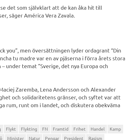
 det som självklart att de kan åka hit till
er, säger América Vera Zavala.
uck you”, men översättningen lyder ordagrant “Din
cha tu madre var en av pjäserna i förra årets stora
 – under temat ”Sverige, det nya Europa och
 Maciej Zaremba, Lena Andersson och Alexander
het och solidaritetens gränser, och syftet var att
liga rum, runt om i landet, och diskutera obekväma
g
Flykt
Flykting
FN
Framtid
Frihet
Handel
Kamp
jö
Minister
Natur
Pengar
President
Rasism