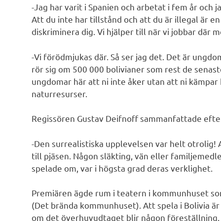
-Jag har varit i Spanien och arbetat i fem år och 
Att du inte har tillstånd och att du är illegal är 
diskriminera dig. Vi hjälper till när vi jobbar där
-Vi förödmjukas där. Så ser jag det. Det är ungd
rör sig om 500 000 bolivianer som rest de senaste 
ungdomar här att ni inte åker utan att ni kämpar 
naturresurser.
Regissören Gustav Deifnoff sammanfattade efte
-Den surrealistiska upplevelsen var helt otrolig!
till pjäsen. Någon släkting, vän eller familjemedl
spelade om, var i högsta grad deras verklighet.
Premiären ägde rum i teatern i kommunhuset s
(Det brända kommunhuset). Att spela i Bolivia är 
om det överhuvudtaget blir någon föreställnin