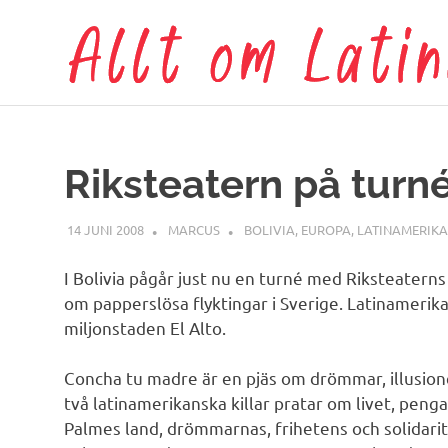
Hoppa
till
innehåll
Riksteatern på turné
14 JUNI 2008
MARCUS
BOLIVIA
,
EUROPA
,
LATINAMERIKA
I Bolivia pågår just nu en turné med Riksteatern
om papperslösa flyktingar i Sverige. Latinamerika
miljonstaden El Alto.
Concha tu madre är en pjäs om drömmar, illusioner
två latinamerikanska killar pratar om livet, peng
Palmes land, drömmarnas, frihetens och solidarit