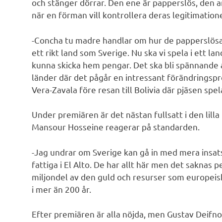
och stänger dörrar. Den ene är papperslös, den
när en förman vill kontrollera deras legitimatione
-Concha tu madre handlar om hur de papperslösa ha
ett rikt land som Sverige. Nu ska vi spela i ett la
kunna skicka hem pengar. Det ska bli spännande at
länder där det pågår en intressant förändringspr
Vera-Zavala före resan till Bolivia där pjäsen spe
Under premiären är det nästan fullsatt i den lil
Mansour Hosseine reagerar på standarden.
-Jag undrar om Sverige kan gå in med mera insatse
fattiga i El Alto. De har allt här men det saknas 
miljondel av den guld och resurser som europeiska
i mer än 200 år.
Efter premiären är alla nöjda, men Gustav Deifno