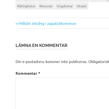
Rättigheter
Resurser
Ungdomar
Utsatt
Föregående
Inläggsnavigering
Militärt intrång i zapatistkommun
inlägg:
LÄMNA EN KOMMENTAR
Din e-postadress kommer inte publiceras.
Obligatorisk
Kommentar
*