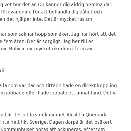
jag vet hur det är. Du känner dig aldrig hemma där.
en förevändning för att behandla dig dåligt och
 men det hjälper inte. Det är mycket rasism.
omar som saknar hopp som åker. Jag har hört att det
fem åren. Det är sorgligt. Jag ber till er
här. Bolivia har mycket rikedom i form av
råt.
 Alla som var där och tittade hade en direkt koppling
em jobbade eller hade jobbat i ett annat land. Det vi
om bär det udda smeknamnet Alcaldía Quemada
inte helt likt Sverige. Dagen därpå är det osäkert
g. Kommunhuset hotas att ockuperas, eftersom