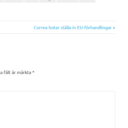
Nästa
Correa hotar ställa in EU-förhandlingar
inlägg:
a fält är märkta
*