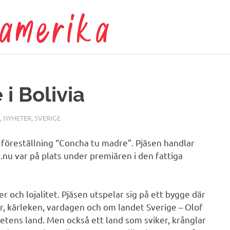
Allt
om
Latinameri
 i Bolivia
,
NYHETER
,
SVERIGE
s föreställning “Concha tu madre”. Pjäsen handlar
.nu var på plats under premiären i den fattiga
 och lojalitet. Pjäsen utspelar sig på ett bygge där
ar, kärleken, vardagen och om landet Sverige – Olof
etens land. Men också ett land som sviker, krånglar