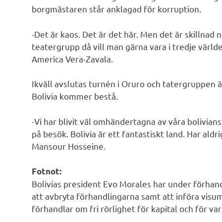
borgmästaren står anklagad för korruption.
-Det är kaos. Det är det här. Men det är skillnad
teatergrupp då vill man gärna vara i tredje världe
America Vera-Zavala.
Ikväll avslutas turnén i Oruro och tatergruppen är
Bolivia kommer bestå.
-Vi har blivit väl omhändertagna av våra bolivian
på besök. Bolivia är ett fantastiskt land. Har aldr
Mansour Hosseine.
Fotnot:
Bolivias president Evo Morales har under förhan
att avbryta förhandlingarna samt att införa visu
förhandlar om fri rörlighet för kapital och för va