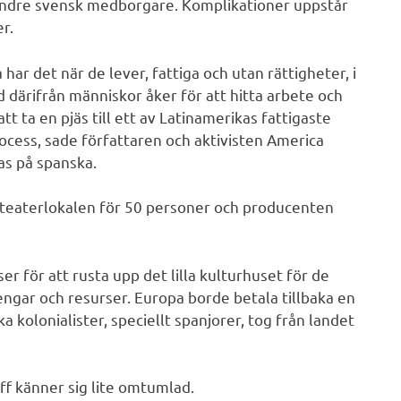
 andre svensk medborgare. Komplikationer uppstår
r.
r det när de lever, fattiga och utan rättigheter, i
nd därifrån människor åker för att hitta arbete och
t ta en pjäs till ett av Latinamerikas fattigaste
ocess, sade författaren och aktivisten America
las på spanska.
la teaterlokalen för 50 personer och producenten
r för att rusta upp det lilla kulturhuset för de
pengar och resurser. Europa borde betala tillbaka en
 kolonialister, speciellt spanjorer, tog från landet
ff känner sig lite omtumlad.