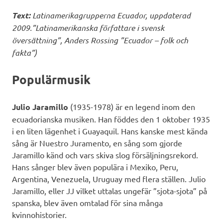
Text:
Latinamerikagrupperna Ecuador, uppdaterad
2009.”Latinamerikanska författare i svensk
översättning”, Anders Rossing ”Ecuador – folk och
fakta”)
Populärmusik
Julio Jaramillo
(1935-1978) är en legend inom den
ecuadorianska musiken. Han föddes den 1 oktober 1935
i en liten lägenhet i Guayaquil. Hans kanske mest kända
sång är Nuestro Juramento, en sång som gjorde
Jaramillo känd och vars skiva slog försäljningsrekord.
Hans sånger blev även populära i Mexiko, Peru,
Argentina, Venezuela, Uruguay med flera ställen. Julio
Jaramillo, eller JJ vilket uttalas ungefär ”sjota-sjota” på
spanska, blev även omtalad för sina många
kvinnohistorier.