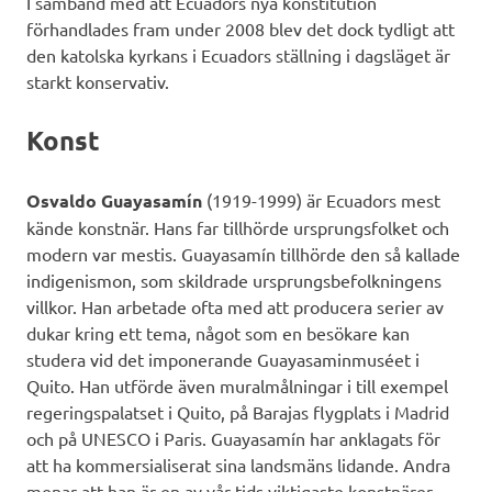
I samband med att Ecuadors nya konstitution
förhandlades fram under 2008 blev det dock tydligt att
den katolska kyrkans i Ecuadors ställning i dagsläget är
starkt konservativ.
Konst
Osvaldo Guayasamín
(1919-1999) är Ecuadors mest
kände konstnär. Hans far tillhörde ursprungsfolket och
modern var mestis. Guayasamín tillhörde den så kallade
indigenismon, som skildrade ursprungsbefolkningens
villkor. Han arbetade ofta med att producera serier av
dukar kring ett tema, något som en besökare kan
studera vid det imponerande Guayasaminmuséet i
Quito. Han utförde även muralmålningar i till exempel
regeringspalatset i Quito, på Barajas flygplats i Madrid
och på UNESCO i Paris. Guayasamín har anklagats för
att ha kommersialiserat sina landsmäns lidande. Andra
menar att han är en av vår tids viktigaste konstnärer.