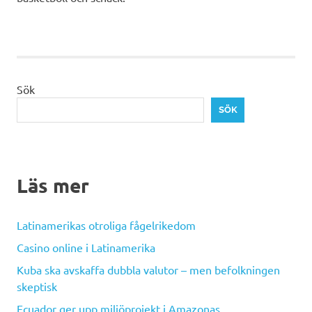
Sök
SÖK
Läs mer
Latinamerikas otroliga fågelrikedom
Casino online i Latinamerika
Kuba ska avskaffa dubbla valutor – men befolkningen
skeptisk
Ecuador ger upp miljöprojekt i Amazonas