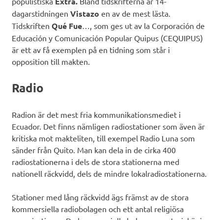
populistiska
Extra.
Bland tidskrifterna är 14-
dagarstidningen
Vistazo
en av de mest lästa.
Tidskriften
Qué Fue
…, som ges ut av la Corporación de
Educación y Comunicación Popular Quipus (CEQUIPUS)
är ett av få exemplen på en tidning som står i
opposition till makten.
Radio
Radion är det mest fria kommunikationsmediet i
Ecuador. Det finns nämligen radiostationer som även är
kritiska mot makteliten, till exempel Radio Luna som
sänder från Quito. Man kan dela in de cirka 400
radiostationerna i dels de stora stationerna med
nationell räckvidd, dels de mindre lokalradiostationerna.
Stationer med lång räckvidd ägs främst av de stora
kommersiella radiobolagen och ett antal religiösa