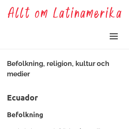
Hoppa
till
innehåll
Allt
om
MENY
Latinamerika
Befolkning, religion, kultur och
medier
Ecuador
Befolkning