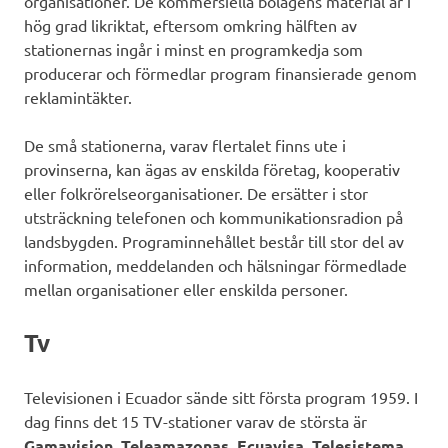
organisationer. De kommersiella bolagens material är i
hög grad likriktat, eftersom omkring hälften av
stationernas ingår i minst en programkedja som
producerar och förmedlar program finansierade genom
reklamintäkter.
De små stationerna, varav flertalet finns ute i
provinserna, kan ägas av enskilda företag, kooperativ
eller folkrörelseorganisationer. De ersätter i stor
utsträckning telefonen och kommunikationsradion på
landsbygden. Programinnehållet består till stor del av
information, meddelanden och hälsningar förmedlade
mellan organisationer eller enskilda personer.
Tv
Televisionen i Ecuador sände sitt första program 1959. I
dag finns det 15 TV-stationer varav de största är
Gamavision, Teleamazonas, Ecuavisa, Telesistema,