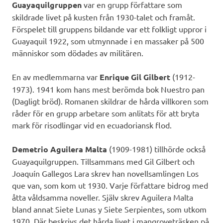
Guayaquilgruppen
var en grupp författare som
skildrade livet på kusten från 1930-talet och framåt.
Förspelet till gruppens bildande var ett folkligt uppror i
Guayaquil 1922, som utmynnade i en massaker på 500
människor som dödades av militären.
En av medlemmarna var
Enrique Gil Gilbert
(1912-
1973). 1941 kom hans mest berömda bok Nuestro pan
(Dagligt bröd). Romanen skildrar de hårda villkoren som
råder för en grupp arbetare som anlitats för att bryta
mark för risodlingar vid en ecuadoriansk flod.
Demetrio Aguilera Malta
(1909-1981) tillhörde också
Guayaquilgruppen. Tillsammans med Gil Gilbert och
Joaquín Gallegos Lara skrev han novellsamlingen Los
que van, som kom ut 1930. Varje författare bidrog med
åtta våldsamma noveller. Själv skrev Aguilera Malta
bland annat Siete Lunas y Siete Serpientes, som utkom
1970. Där beskrivs det hårda livet i mangroveträsken på