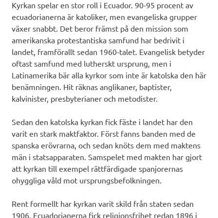
Kyrkan spelar en stor roll i Ecuador. 90-95 procent av
ecuadorianerna är katoliker, men evangeliska grupper
växer snabbt. Det beror främst på den mission som
amerikanska protestantiska samfund har bedrivit i
landet, framförallt sedan 1960-talet. Evangelisk betyder
oftast samfund med lutherskt ursprung, men i
Latinamerika bär alla kyrkor som inte är katolska den här
benämningen. Hit räknas anglikaner, baptister,
kalvinister, presbyterianer och metodister.
Sedan den katolska kyrkan fick fäste i landet har den
varit en stark maktfaktor. Först fanns banden med de
spanska erövrarna, och sedan knöts dem med maktens
män i statsapparaten. Samspelet med makten har gjort
att kyrkan till exempel rättfärdigade spanjorernas
ohyggliga våld mot ursprungsbefolkningen.
Rent formellt har kyrkan varit skild från staten sedan
1906. Ecuadorianerna fick religionsfrihet redan 1896 i