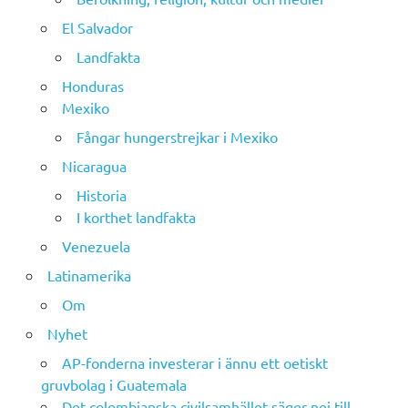
El Salvador
Landfakta
Honduras
Mexiko
Fångar hungerstrejkar i Mexiko
Nicaragua
Historia
I korthet landfakta
Venezuela
Latinamerika
Om
Nyhet
AP-fonderna investerar i ännu ett oetiskt
gruvbolag i Guatemala
Det colombianska civilsamhället säger nej till