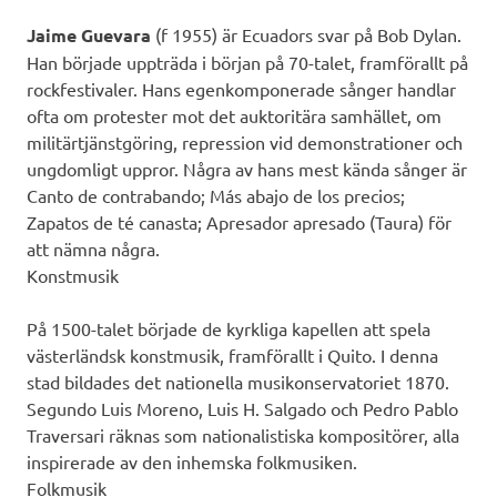
Jaime Guevara
(f 1955) är Ecuadors svar på Bob Dylan.
Han började uppträda i början på 70-talet, framförallt på
rockfestivaler. Hans egenkomponerade sånger handlar
ofta om protester mot det auktoritära samhället, om
militärtjänstgöring, repression vid demonstrationer och
ungdomligt uppror. Några av hans mest kända sånger är
Canto de contrabando; Más abajo de los precios;
Zapatos de té canasta; Apresador apresado (Taura) för
att nämna några.
Konstmusik
På 1500-talet började de kyrkliga kapellen att spela
västerländsk konstmusik, framförallt i Quito. I denna
stad bildades det nationella musikonservatoriet 1870.
Segundo Luis Moreno, Luis H. Salgado och Pedro Pablo
Traversari räknas som nationalistiska kompositörer, alla
inspirerade av den inhemska folkmusiken.
Folkmusik