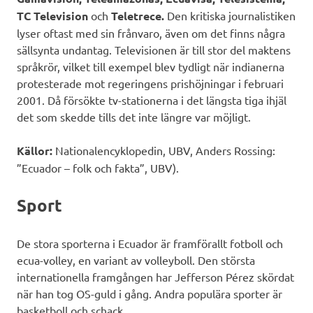
TC Television
och
Teletrece.
Den kritiska journalistiken
lyser oftast med sin frånvaro, även om det finns några
sällsynta undantag. Televisionen är till stor del maktens
språkrör, vilket till exempel blev tydligt när indianerna
protesterade mot regeringens prishöjningar i februari
2001. Då försökte tv-stationerna i det längsta tiga ihjäl
det som skedde tills det inte längre var möjligt.
Källor:
Nationalencyklopedin, UBV, Anders Rossing:
”Ecuador – folk och fakta”, UBV).
Sport
De stora sporterna i Ecuador är framförallt fotboll och
ecua-volley, en variant av volleyboll. Den största
internationella framgången har Jefferson Pérez skördat
när han tog OS-guld i gång. Andra populära sporter är
basketboll och schack.